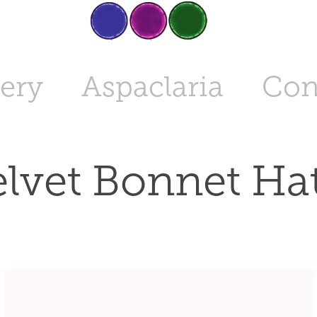
lery
Aspaclaria
Con
elvet Bonnet Hat