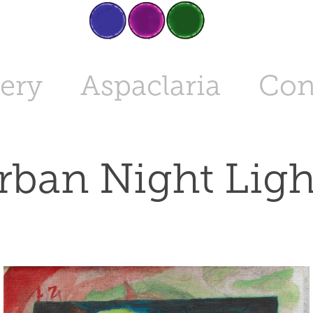
lery
Aspaclaria
Con
rban Night Ligh