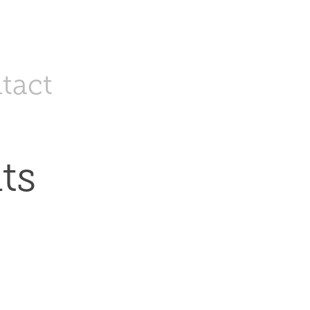
tact
ts